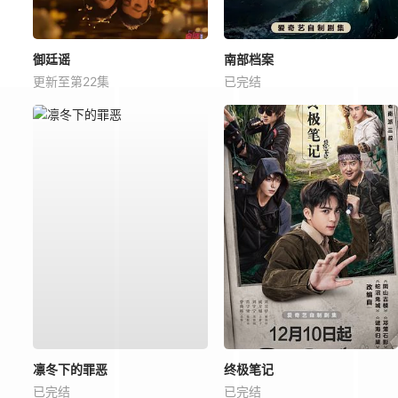
御廷谣
南部档案
更新至第22集
已完结
凛冬下的罪恶
终极笔记
已完结
已完结