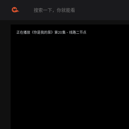
正在播放《你是我的菜》第20集 - 线路二节点
提醒
不要轻易相信视频中的任何广告，谨防上当受骗
技巧
如遇视频无法播放或加载速度慢，可尝试切换播放线路