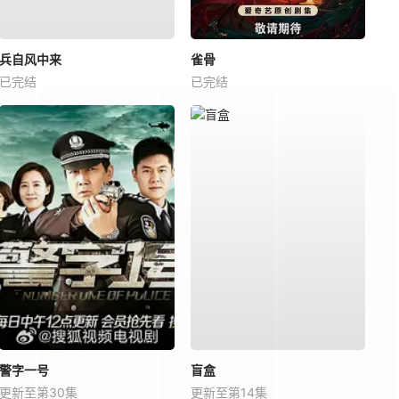
兵自风中来
雀骨
已完结
已完结
警字一号
盲盒
更新至第30集
更新至第14集