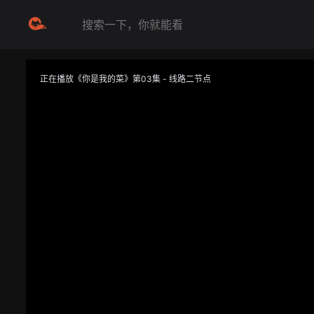
正在播放《你是我的菜》第03集 - 线路二节点
提醒
不要轻易相信视频中的任何广告，谨防上当受骗
技巧
如遇视频无法播放或加载速度慢，可尝试切换播放线路