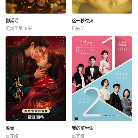
御廷谣
这一秒过火
更新至第19集
已完结
雀骨
我的前半生
已完结
已完结