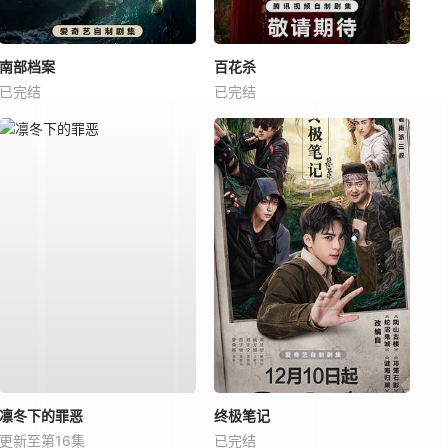
南部档案
百花杀
已完结
已完结
凛冬下的罪恶
终极笔记
更新至第16集
已完结