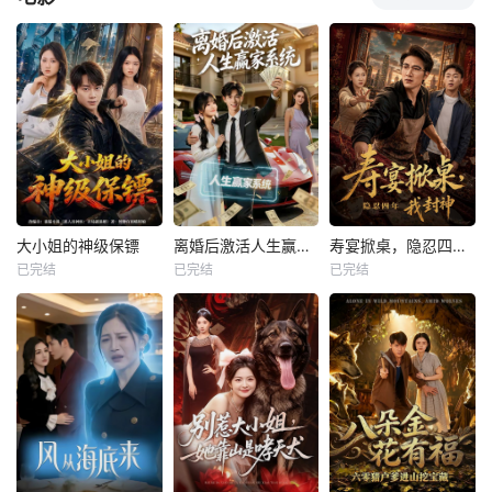
大小姐的神级保镖
离婚后激活人生赢家系统
寿宴掀桌，隐忍四年我封神
已完结
已完结
已完结