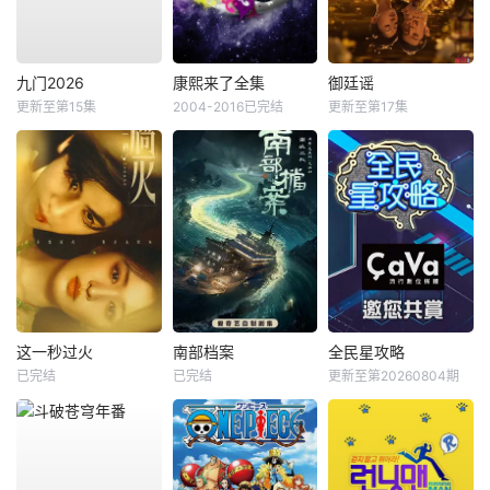
九门2026
康熙来了全集
御廷谣
更新至第15集
2004-2016已完结
更新至第17集
这一秒过火
南部档案
全民星攻略
已完结
已完结
更新至第20260804期