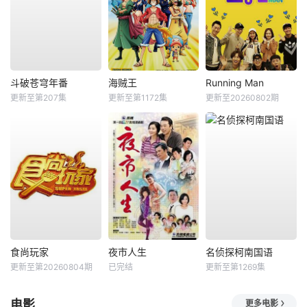
斗破苍穹年番
海贼王
Running Man
更新至第207集
更新至第1172集
更新至20260802期
食尚玩家
夜市人生
名侦探柯南国语
更新至第20260804期
已完结
更新至第1269集
电影
更多电影