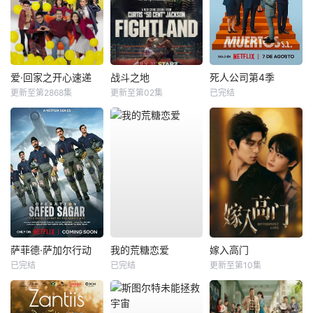
爱·回家之开心速递
战斗之地
死人公司第4季
更新至第2868集
更新至第02集
已完结
萨菲德·萨加尔行动
我的荒糖恋爱
嫁入高门
已完结
已完结
更新至第10集