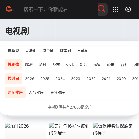
留言求片
电视剧
按类型
大陆剧
港台剧
欧美剧
日韩剧
按剧情
解密
乡村
都市
少儿
对话
搞笑
恐怖
宫廷
剧
按时间
2026
2025
2024
2023
2022
2021
2020
201
时间排序
人气排序
评分排序
电视剧库共有
27666
部影片