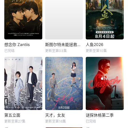
想念你 Zantiis
斯图尔特未能拯救宇宙
人鱼2026
已完结
更新至第03集
更新至第10集
第五立面
天才，女友
谜探休格第二季
更新至第27集
更新至第16集
已完结