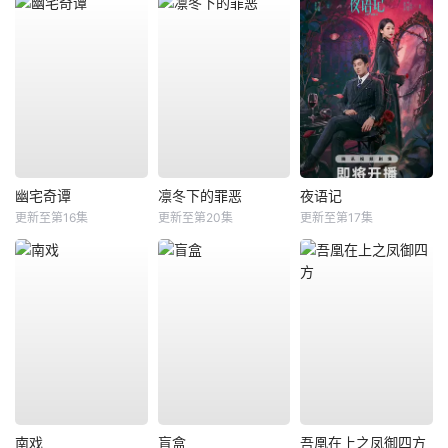
幽宅奇谭
凛冬下的罪恶
夜语记
更新至第16集
更新至第20集
更新至第17集
南戏
盲盒
吾凰在上之凤御四方