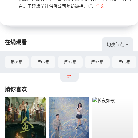
奈。王建斌前往供暖公司暗访被拦，听...
全文
在线观看
切换节点
第01集
第02集
第03集
第04集
第05集
猜你喜欢