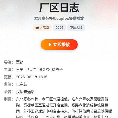
厂区日志
本片由茶杯狐cupfox提供播放
大陆剧
2026
中国大陆
立即播放
导演：
覃劼
主演：
王宁
尹贝希
张金条
徐岑子
更新：
2026-06-18 12:15
备注：
已完结
语言：
汉语普通话
剧情：
东北寒冬刺骨，老厂区气温极低，唯有兴隆农家菜暖意融
融。高援朝因室温过低开启空调，线路老化造成整栋楼跳
闸。外孙王建斌是电视台主持人，他打算借助节目反映供暖
问题。选题会上，同事扎堆上报供暖相关内容，总监十分无