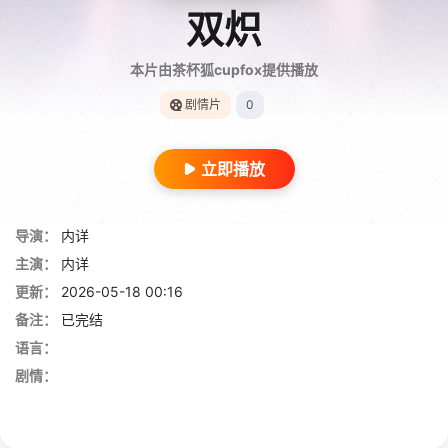
双炽
本片由茶杯狐cupfox提供播放
剧情片
0
立即播放
导演：
内详
主演：
内详
更新：
2026-05-18 00:16
备注：
已完结
语言：
剧情：