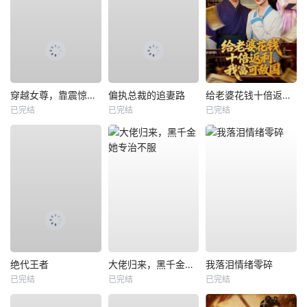
穿越女尊，靠震惊系统躺赢
偏执总裁的追妻路
给老婆花钱十倍返利，我富可敌国
已完结
已完结
已完结
绝代王者
大佬归来，黑千金她专治不服
我落泪情绪零碎
已完结
已完结
已完结