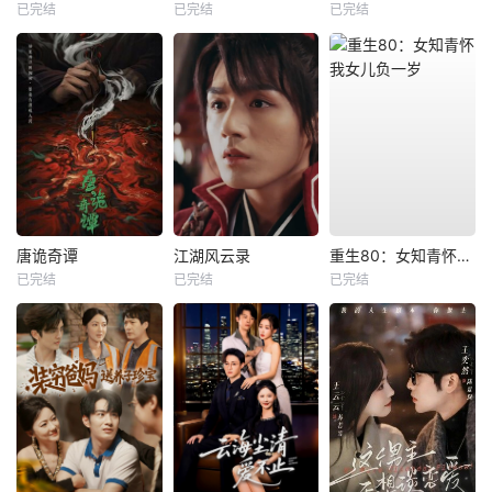
已完结
已完结
已完结
唐诡奇谭
江湖风云录
重生80：女知青怀我女儿负一岁
已完结
已完结
已完结