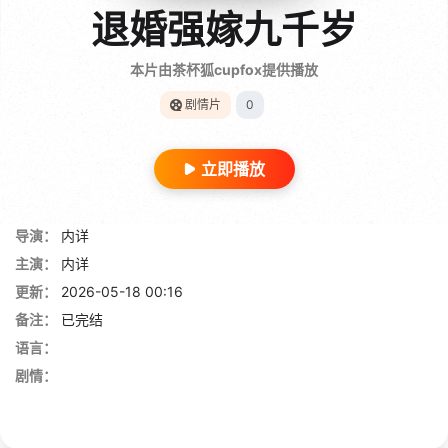
退婚强嫁九千岁
本片由茶杯狐cupfox提供播放
剧情片
0
立即播放
导演：
内详
主演：
内详
更新：
2026-05-18 00:16
备注：
已完结
语言：
剧情：