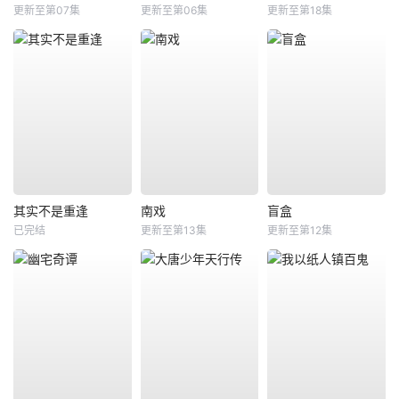
更新至第07集
更新至第06集
更新至第18集
其实不是重逢
南戏
盲盒
已完结
更新至第13集
更新至第12集