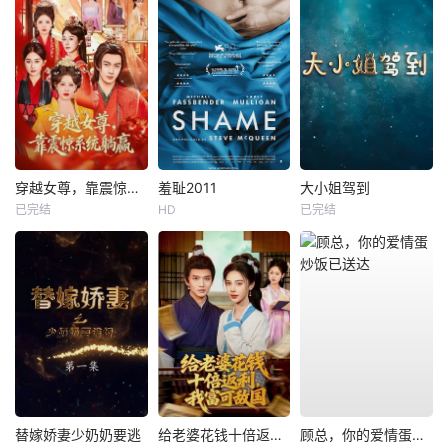
穿越女尊，靠震惊系统躺赢
羞耻2011
大小姐驾到
已完结
HD
已完结
替嫁娇妻少奶奶要逃
给老婆花钱十倍返利，我富可敌国
顾总，你的爱情蛋炒饭已送达